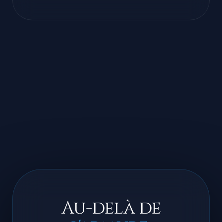
Incarner sa vision sans friction ni
effort inutile