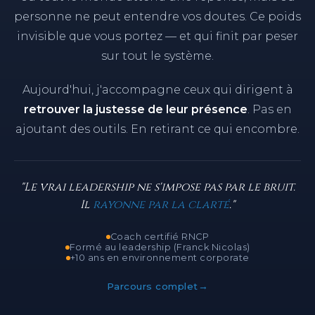
J'ai connu la
solitude du décideur
. Ce moment
où tout le monde attend une réponse, mais où
personne ne peut entendre vos doutes. Ce poids
invisible que vous portez — et qui finit par peser
sur tout le système.
Aujourd'hui, j'accompagne ceux qui dirigent à
retrouver la justesse de leur présence
. Pas en
ajoutant des outils. En retirant ce qui encombre.
"Le vrai leadership ne s'impose pas par le bruit.
Il
rayonne par la clarté
."
Coach certifié RNCP
Formé au leadership (Franck Nicolas)
+10 ans en environnement corporate
Parcours complet
→